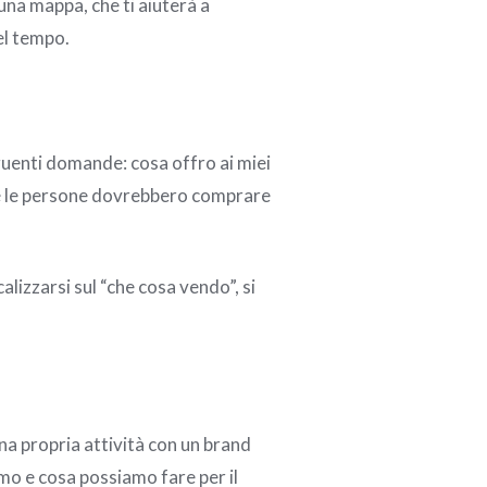
una mappa, che ti aiuterà a
el tempo.
guenti domande: cosa offro ai miei
ché le persone dovrebbero comprare
lizzarsi sul “che cosa vendo”, si
una propria attività con un brand
mo e cosa possiamo fare per il