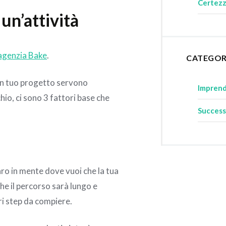
Certezza
un’attività
agenzia Bake
.
CATEGOR
 un tuo progetto servono
Imprend
hio, ci sono 3 fattori base che
Succes
aro in mente dove vuoi che la tua
 che il percorso sarà lungo e
ri step da compiere.