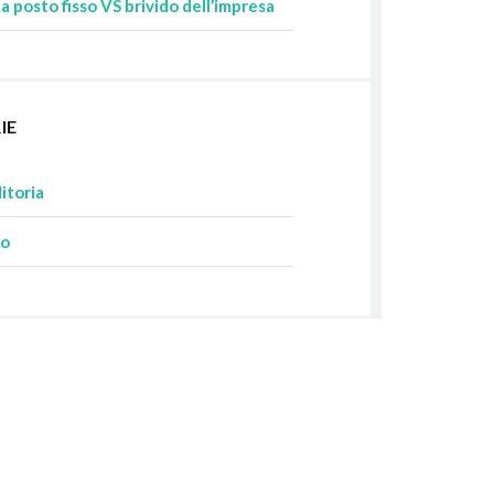
 posto fisso VS brivido dell’impresa
IE
itoria
so