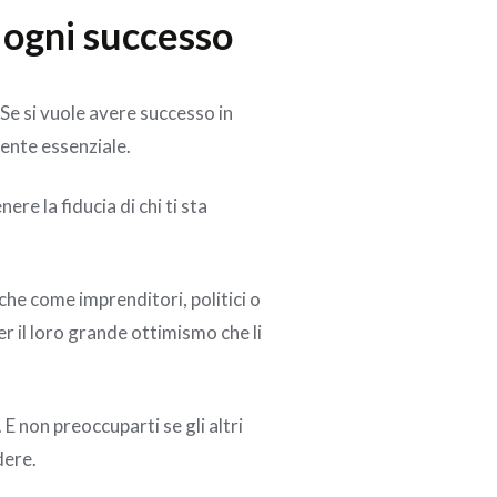
i ogni successo
Se si vuole avere successo in
mente essenziale.
ere la fiducia di chi ti sta
he come imprenditori, politici o
r il loro grande ottimismo che li
 E non preoccuparti se gli altri
dere.